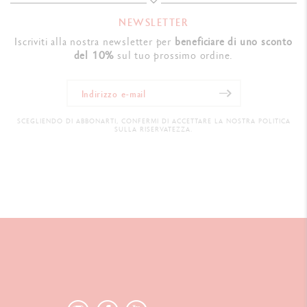
Swiss Made
NEWSLETTER
Iscriviti alla nostra newsletter per
beneficiare di uno sconto
PRODUCT REFERENCE
del 10%
sul tuo prossimo ordine.
Ref. 1622.481
SCEGLIENDO DI ABBONARTI, CONFERMI DI ACCETTARE LA NOSTRA POLITICA
SULLA RISERVATEZZA.