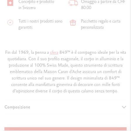
Concepito e prodotto
Omaggio a partire da CHF
in Svizzera
80.00
Tutti i nostri prodotti sono
Pacchetto regalo e carta
garantiti.
personalizzata
Fin dal 1969, la penna a
sfera
849™ è il compagno ideale per la vita
quotidiana. Con il suo profilo esagonale, il corpo in alluminio e la
produzione al 100% Swiss Made, questo strumento di scrittura
emblematico della Maison Caran d'Ache assicura un comfort di
scrittura unico nel suo genere. Il design minimalista di 849™
consente alla manifattura ginevrina di decorare con mille fonti
d'ispirazione diverse il corpo di questo calamo senza tempo.
Composizione
VERSIONE DELLO STRUMENTO DI SCRITTURA
Penna a sfera