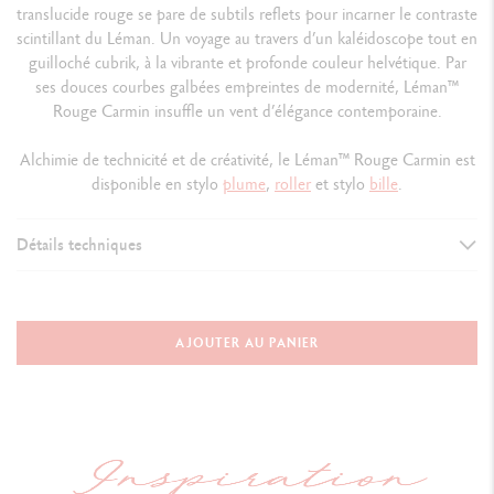
translucide rouge se pare de subtils reflets pour incarner le contraste
scintillant du Léman. Un voyage au travers d’un kaléidoscope tout en
guilloché cubrik, à la vibrante et profonde couleur helvétique. Par
ses douces courbes galbées empreintes de modernité, Léman
™
Rouge Carmin insuffle un vent d’élégance contemporaine.
Alchimie de technicité et de créativité, le Léman
™
Rouge Carmin est
disponible en stylo
plume
,
roller
et stylo
bille
.
Détails techniques
VERSION D'INSTRUMENT D'ÉCRITURE
Stylo Bille
AJOUTER AU PANIER
Longueur : 137 mm x Diamètre : 12.2 mm
CORPS DU STYLO
Corps et capuchon ronds en laiton recouverts d'un motif diamant
cubrik guilloché à la fraise et d'une laque translucide rouge carmin