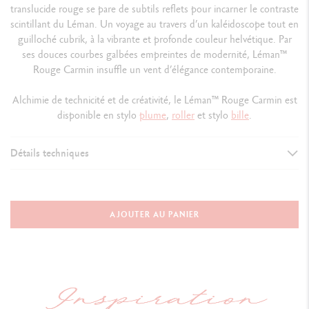
translucide rouge se pare de subtils reflets pour incarner le contraste
scintillant du Léman. Un voyage au travers d’un kaléidoscope tout en
guilloché cubrik, à la vibrante et profonde couleur helvétique. Par
ses douces courbes galbées empreintes de modernité, Léman
™
Rouge Carmin insuffle un vent d’élégance contemporaine.
Alchimie de technicité et de créativité, le Léman
™
Rouge Carmin est
disponible en stylo
plume
,
roller
et stylo
bille
.
Détails techniques
VERSION D'INSTRUMENT D'ÉCRITURE
Stylo Bille
AJOUTER AU PANIER
Longueur : 137 mm x Diamètre : 12.2 mm
CORPS DU STYLO
Corps et capuchon ronds en laiton recouverts d'un motif diamant
cubrik guilloché à la fraise et d'une laque translucide rouge carmin