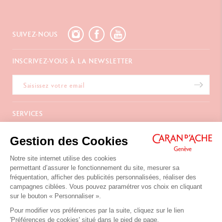
SUIVEZ-NOUS
INSCRIVEZ-VOUS À LA NEWSLETTER
SERVICES
E-Carte Cadeau
A PROPOS
Gestion des Cookies
Paiements
Livraison
FAQ
Notre site internet utilise des cookies
NOUS CONTACTER
Retours
La Maison
permettant d’assurer le fonctionnement du site, mesurer sa
Emballages Cadeaux
Points de vente
fréquentation, afficher des publicités personnalisées, réaliser des
Chemin du Foron 19
Cadeaux d'affaires
Inspiration
campagnes ciblées. Vous pouvez paramétrer vos choix en cliquant
Po Box 332
Extension de garantie
Carrières
sur le bouton « Personnaliser ».
CH-1226 Thônex-Genève
Suisse
Pour modifier vos préférences par la suite, cliquez sur le lien
+41 (0)848 558 558
'Préférences de cookies' situé dans le pied de page.