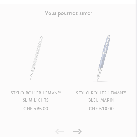
RÉFÉRENCE DU PRODUIT
Réf. 4781.386
Vous pourriez aimer
STYLO ROLLER LÉMAN™
STYLO ROLLER LÉMAN™
SLIM LIGHTS
BLEU MARIN
CHF 495.00
CHF 510.00