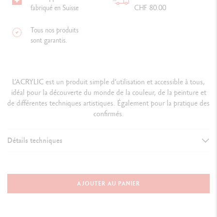
fabriqué en Suisse
CHF 80.00
Tous nos produits
sont garantis.
L’ACRYLIC est un produit simple d’utilisation et accessible à tous,
idéal pour la découverte du monde de la couleur, de la peinture et
de différentes techniques artistiques. Également pour la pratique des
confirmés.
Détails techniques
DÉTAILS DE LA PEINTURE
Peinture acrylique à base d'eau, diluable
AJOUTER AU PANIER
Aspect satiné uniforme, a
pplication onctueuse et souple, ne
craquelle pas