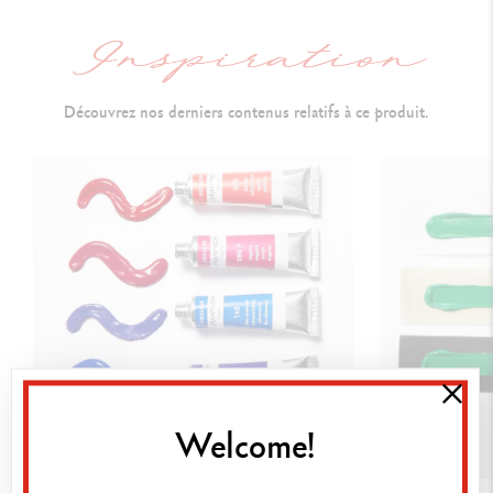
É
conomique à l’emploi grâce à la forte concentration en pigments
Couleurs lumineuses, t
rès bonne tenue à la lumière
Découvrez nos derniers contenus relatifs à ce produit.
Tube de 250 ml :
bouchon avec ouverture pratique, tient debout à
l'envers
TECHNIQUES D'UTILISATION
Peinture couvrante sur tous les supports (tissus, transparents, toile,
papier, carton, verre, plastique, métal, bois, béton, etc.)
M
élanges avec d’autres matières (sable, terre, colle d’amidon, etc.),
aquarellable avant séchage
A
pplication en volume pour créer du relief et des effets ou à la
spatule sur des surfaces lisses et structurées
Welcome!
NORMES LÉGALES