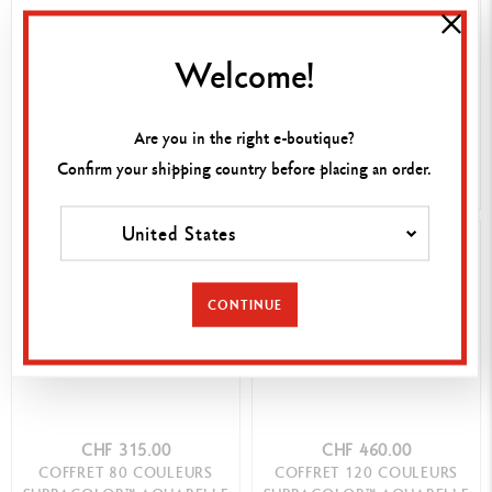
Welcome!
CHF 260.00
CHF 410.00
COFFRET 15 GRADUATIONS
COFFRET 76 COULEURS
GRAPHITE LINE
MUSEUM AQUARELLE
Are you in the right e-boutique?
Confirm your shipping country before placing an order.
ACHAT RAPIDE
ACHAT RAPIDE
United States
CONTINUE
CHF 315.00
CHF 460.00
COFFRET 80 COULEURS
COFFRET 120 COULEURS