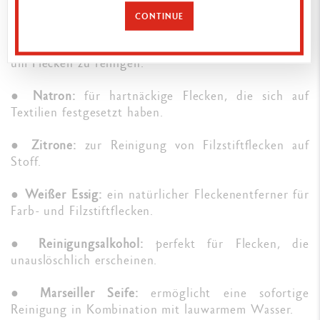
Kunststudent sind oder Kinder haben, deren
CONTINUE
Leidenschaft das Zeichnen ist – nachfolgend verraten
wir Ihnen, welche Produkte Sie unbedingt brauchen,
um Flecken zu reinigen.
●
Natron:
für hartnäckige Flecken, die sich auf
Textilien festgesetzt haben.
●
Zitrone:
zur Reinigung von Filzstiftflecken auf
Stoff.
●
Weißer Essig:
ein natürlicher Fleckenentferner für
Farb- und Filzstiftflecken.
●
Reinigungsalkohol:
perfekt für Flecken, die
unauslöschlich erscheinen.
●
Marseiller Seife:
ermöglicht eine sofortige
Reinigung in Kombination mit lauwarmem Wasser.