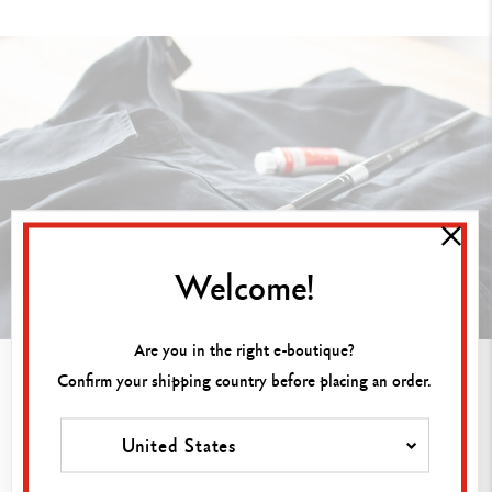
Welcome!
Are you in the right e-boutique?
PRODUKTE, DIE SIE STETS IN
Confirm your shipping country before placing an order.
UNMITTELBARER NÄHE HABEN
SOLLTEN
United States
Unabhängig davon, ob Sie Künstler oder