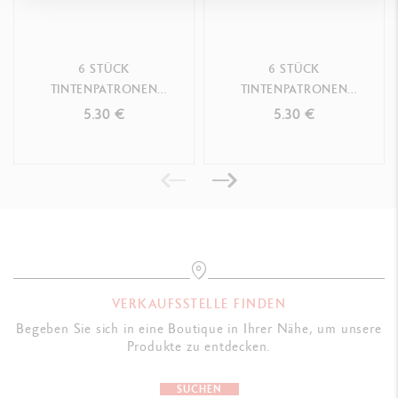
Swiss Made
6 STÜCK
6 STÜCK
PRODUKTREFERENZ
TINTENPATRONEN
TINTENPATRONEN
Ref. 8021.099
FÜLLFEDERHALTER
FÜLLFEDERHALTER
5.30 €
5.30 €
CHROMATICS IDYLLIC
CHROMATICS DIVINE
BLUE
PINK
VERKAUFSSTELLE FINDEN
Begeben Sie sich in eine Boutique in Ihrer Nähe, um unsere
Produkte zu entdecken.
SUCHEN