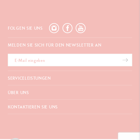
FOLGEN SIE UNS
MELDEN SIE SICH FÜR DEN NEWSLETTER AN
SERVICELEISTUNGEN
E-Geschenkgutschein
ÜBER UNS
Zahlungen
Versand und Lieferung
Häufig gestellte Fragen
KONTAKTIEREN SIE UNS
Retouren
La Maison
Geschenkverpackung
Verkaufsstellen
Chemin du Foron 19
Werbegeschenke
Inspiration
Po Box 332
Garantieverlängerung
Karriere
CH-1226 Thônex-Genf
Schweiz