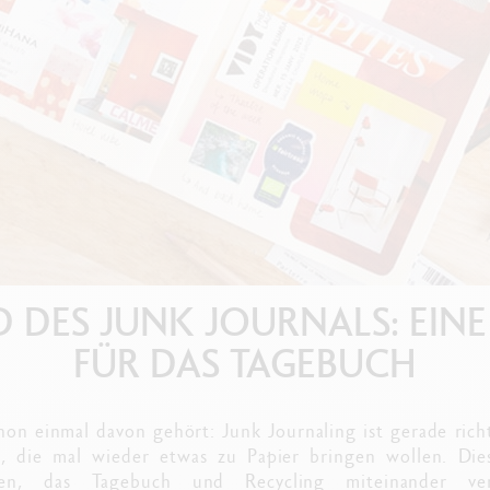
Alles ansehen
ibralo™
Graphite Line
wisscolor
Technograph
lles ansehen
Alles ansehen
 DES JUNK JOURNALS: EIN
FÜR DAS TAGEBUCH
chon einmal davon gehört: Junk Journaling ist gerade rich
, die mal wieder etwas zu Papier bringen wollen. Diese
gen, das Tagebuch und Recycling miteinander ver