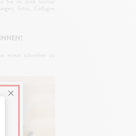
en Sie im Junk Journal
nungen, Fotos, Collagen
INNEN?
ne etwas schreiben zu
ssen Sie Ihre Optionen an