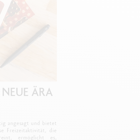
Creative Box
Kreativ-Set Oliver Jeffers
Botanisches-Set Julie Thomas
Lettering-Set Rylsee
Reise-Set SWISSCOLOR
Alles ansehen
E NEUE ÄRA
tig angesagt und bietet
 Freizeitaktivität, die
eint, ermöglicht es,