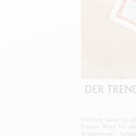
Leere Metallhüllen
F
Alles ansehen
S
A
DER TREND
Vielleicht haben Sie s
frischen Wind für alle
Scrapbooking, Colla