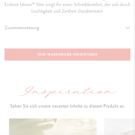
Écriture Léman™ Slim sorgt für einen Schreibkomfort, der sich durch
Leichtigkeit und Zartheit charakterisiert.
Zusammensetzung
AUSFÜHRUNG DES SCHREIBGERÄTS
Minenhalter
DEM WARENKORB HINZUFÜGEN
136.2 mm x 9.7 mm
SCHAFT
Runder Schaft und Kappe aus Messing,
mit Lack in Weiss
Sehen Sie sich unsere neuesten Inhalte zu diesem Produkt an.
Caran d’Ache und Swiss Made Logos auf dem Ring graviert
Clip und Ende der Kappe rosévergoldet
Ende der Kappe mit der neuen Caran d’Ache Identifizierung