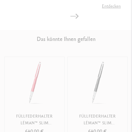
Entdecken
GESETZLICHE VORSCHRIFTEN
Swiss Made
Das könnte Ihnen gefallen
PRODUKTREFERENZ
Ref.
4761.001
FÜLLFEDERHALTER
FÜLLFEDERHALTER
LÉMAN™ SLIM
LÉMAN™ SLIM
SCHARLACHROT
EBENHOLZSCHWARZ
640.00 €
640.00 €