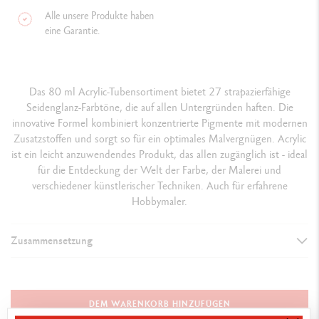
Alle unsere Produkte haben
eine Garantie.
Das 80 ml Acrylic-Tubensortiment bietet 27 strapazierfähige
Seidenglanz-Farbtöne, die auf allen Untergründen haften. Die
innovative Formel kombiniert konzentrierte Pigmente mit modernen
Zusatzstoffen und sorgt so für ein optimales Malvergnügen. Acrylic
ist ein leicht anzuwendendes Produkt, das allen zugänglich ist - ideal
für die Entdeckung der Welt der Farbe, der Malerei und
verschiedener künstlerischer Techniken. Auch für erfahrene
Hobbymaler.
Zusammensetzung
DETAILS DER FARBE
Format 80 ml
DEM WARENKORB HINZUFÜGEN
Gleichmässig satiniertes Aussehen