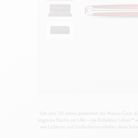
Leere Metallhüllen
F
Alles ansehen
S
A
Seit über 20 Jahren präsentiert das Maison Caran 
magische Nächte am Ufer – die Kollektion Léman
™
we
wie Lackieren und Guillochieren erheben diese Schr