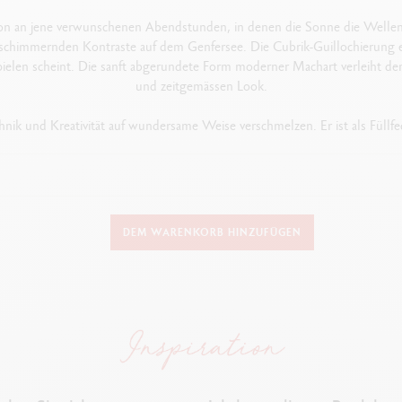
n an jene verwunschenen Abendstunden, in denen die Sonne die Wellen 
ie schimmernden Kontraste auf dem Genfersee. Die Cubrik-Guillochierung e
spielen scheint. Die sanft abgerundete Form moderner Machart verleiht 
und zeitgemässen Look.
ik und Kreativität auf wundersame Weise verschmelzen. Er ist als Füllfe
AUSFÜHRUNG DES SCHREIBGERÄTS
DEM WARENKORB HINZUFÜGEN
Kugelschreiber
137 mm x 12.2 mm
SCHAFT
Runder Schaft und Kappe aus Messing
Guillochiertes Cubrik-Diamant-Motiv, gefräst und mit karminrotem Transparentlack überzoge