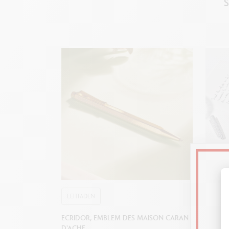
S
LEITFADEN
LEITF
ECRIDOR, EMBLEM DES MAISON CARAN
WIE WÄ
D'ACHE
ZUM SC