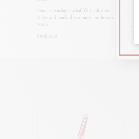
Sein sechseckiger Schaft fällt sofort ins
Füllfede
Auge und macht ihn zu einer modernen
oder Ku
Ikone.
um die 
Eigeng
Entdecken
Entdec