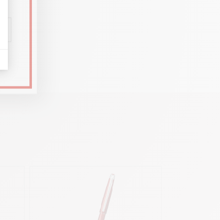
nen
e, wie
uch und