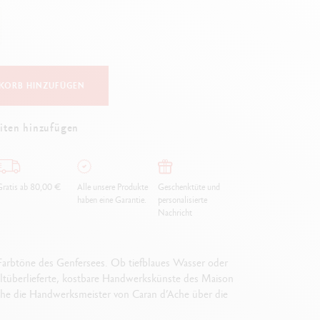
Creative Box
Kreativ-Set Oliver Jeffers
Botanisches-Set Julie Thomas
Lettering-Set Rylsee
Reise-Set SWISSCOLOR
KORB HINZUFÜGEN
Alles ansehen
iten hinzufügen
ratis ab 80,00 €
Alle unsere Produkte
Geschenktüte und
haben eine Garantie.
personalisierte
Nachricht
Farbtöne des Genfersees. Ob tiefblaues Wasser oder
ltüberlieferte, kostbare Handwerkskünste des Maison
lche die Handwerksmeister von Caran d’Ache über die