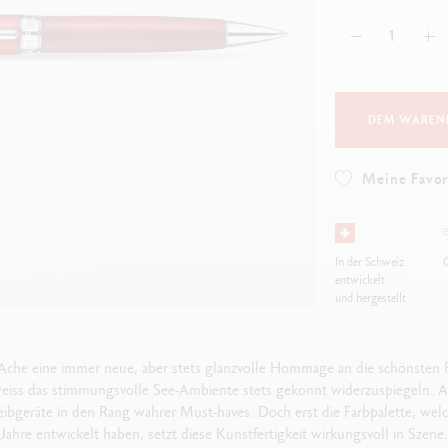
Alles ansehen
ibralo™
Graphite Line
wisscolor
Technograph
lles ansehen
Alles ansehen
DEM WAREN
Meine Favor
In der Schweiz
G
entwickelt
und hergestellt
d’Ache eine immer neue, aber stets glanzvolle Hommage an die schönsten 
iss das stimmungsvolle See-Ambiente stets gekonnt widerzuspiegeln. A
eibgeräte in den Rang wahrer Must-haves. Doch erst die Farbpalette, we
Jahre entwickelt haben, setzt diese Kunstfertigkeit wirkungsvoll in Szene.