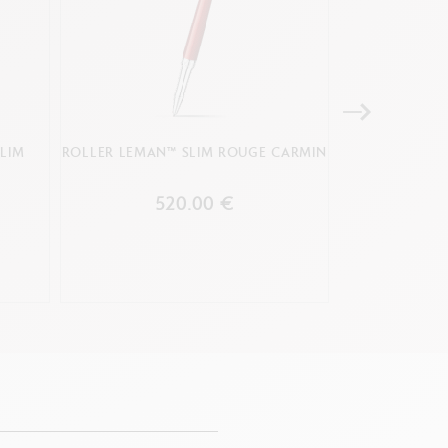
LIM
ROLLER LEMAN™ SLIM ROUGE CARMIN
FÜLLFEDERH
ROU
520.00 €
8