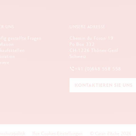
ER UNS
UNSERE ADRESSE
fig gestellte Fragen
Chemin du Foron 19
Maison
Po Box 332
kaufsstellen
CH-1226 Thônex-Genf
piration
Schweiz
riere
+41 (0)848 558 558
KONTAKTIEREN SIE UNS
nschutzpolitik
Ihre Cookies-Einstellungen
© Caran d'Ache 2026