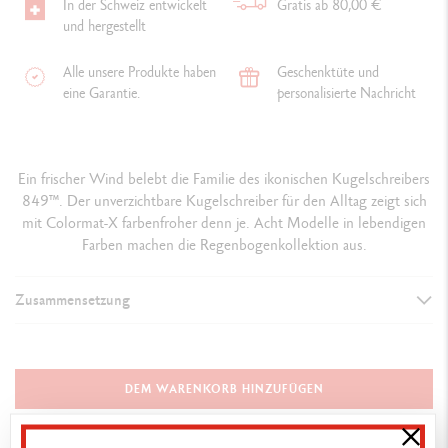
In der Schweiz entwickelt
Gratis ab 80,00 €
und hergestellt
Alle unsere Produkte haben
Geschenktüte und
eine Garantie.
personalisierte Nachricht
Ein frischer Wind belebt die Familie des ikonischen Kugelschreibers
849™. Der unverzichtbare Kugelschreiber für den Alltag zeigt sich
mit Colormat-X farbenfroher denn je. Acht Modelle in lebendigen
Farben machen die Regenbogenkollektion aus.
Zusammensetzung
AUSFÜHRUNG DES SCHREIBGERÄTS
Kugelschreiber
DEM WARENKORB HINZUFÜGEN
SCHAFT