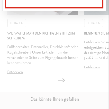
VERPACKUNG
Geschenk-Box in Rot und Weiss ausgeliefert
Sechseckiger Ausschnitt im Deckel
LEITFADEN
LEITFADEN
WIE WÄHLT MAN DEN RICHTIGEN STIFT ZUM
GESETZLICHE VORSCHRIFTEN
BEGINNEN SIE 
SCHREIBEN?
Swiss Made
Entdecken Sie un
Füllfederhalter, Tintenroller, Druckbleistift oder
erfolgreichen Sta
Kugelschreiber? Unser Leitfaden, um die
das richtige No
PRODUKT REFERENZ
verschiedenen Stifte zum Eigengebrauch besser
perfekten Stift d
kennenzulernen.
Ref.
840.230
Entdecken
Entdecken
Das könnte Ihnen gefallen