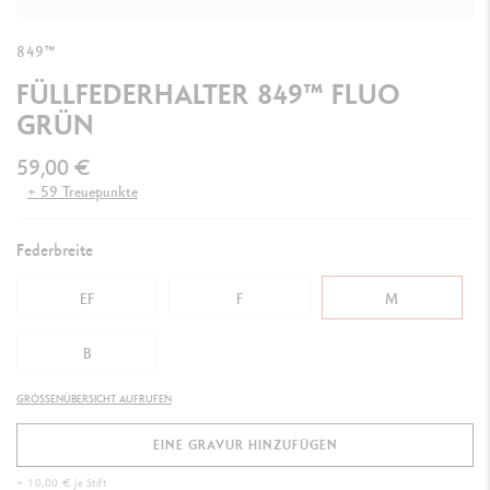
849™
FÜLLFEDERHALTER 849™ FLUO
GRÜN
59,00 €
+ 59 Treuepunkte
Federbreite
EF
F
M
B
GRÖSSENÜBERSICHT AUFRUFEN
EINE GRAVUR HINZUFÜGEN
+ 10,00 € je Stift