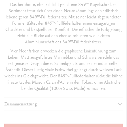
Das berühmte, eher schlicht gehaltene 849™-Kugelschreiber-
Sortiment freut sich über einen Neuankömmling: den stilistisch
lebendigeren 849™-Füllfederhalter. Mit seiner leicht abgerundeten
Form entfaltet der 849™-Füllfederhalter einen einzigartigen
Charakter und beispiellosen Komfort. Die erfrischende Farbgebung
zieht alle Blicke auf den ebenso robusten wie leichten
Aluminiumschaft des 849™-Füllfederhalters.
Vier Neonfarben erwecken die graphische Linienführung zum
Leben. Matt ausgeführtes Marineblau und Schwarz veredeln das
zeitgemässe Design dieses Schreibgeräts und seiner industriellen
Ästhetik. Dieser lustig-vitale Farbwirbel gelangt durch weissen Lack
wieder ins Gleichgewicht. Der 849™-Füllfederhalter rückt die kühne
Kreativität des Maison Caran d'Ache in den Fokus, ohne Abstriche
bei der Qualität (100% Swiss Made) zu machen.
Zusammensetzung
AUSFÜHRUNG DES SCHREIBGERÄTS
Füllfederhalter