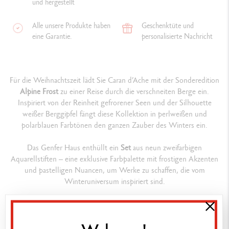
und hergestellt
Alle unsere Produkte haben
Geschenktüte und
eine Garantie.
personalisierte Nachricht
Für die Weihnachtszeit lädt Sie Caran d’Ache mit der Sonderedition
Alpine Frost
zu einer Reise durch die verschneiten Berge ein.
Inspiriert von der Reinheit gefrorener Seen und der Silhouette
weißer Berggipfel fängt diese Kollektion in perlweißen und
polarblauen Farbtönen den ganzen Zauber des Winters ein.
Das Genfer Haus enthüllt ein
Set
aus neun zweifarbigen
Aquarellstiften – eine exklusive Farbpalette mit frostigen Akzenten
und pastelligen Nuancen, um Werke zu schaffen, die vom
Winteruniversum inspiriert sind.
Zusammensetzung
DETAILS DES SORTIMENTS