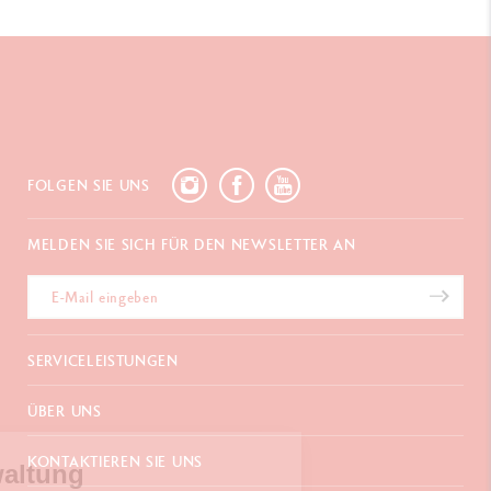
FOLGEN SIE UNS
MELDEN SIE SICH FÜR DEN NEWSLETTER AN
SERVICELEISTUNGEN
E-Geschenkgutschein
ÜBER UNS
Zahlungen
Versand und Lieferung
Häufig gestellte Fragen
KONTAKTIEREN SIE UNS
Retouren
ookies-Verwaltung
La Maison
Geschenkverpackung