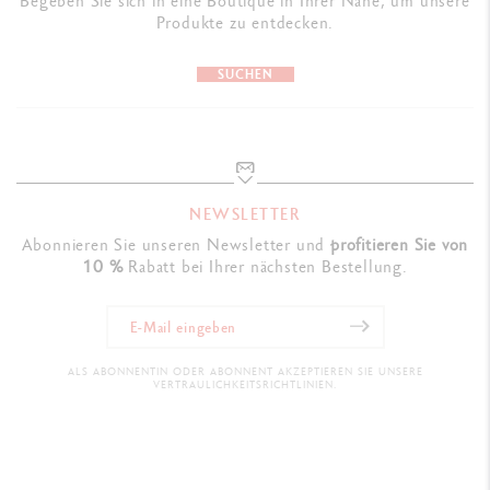
Begeben Sie sich in eine Boutique in Ihrer Nähe, um unsere
GESETZLICHE NORMEN
Produkte zu entdecken.
Swiss Made, FSC™
SUCHEN
PRODUKTREFERENZ
Ref. CC0999.025
NEWSLETTER
Abonnieren Sie unseren Newsletter und
profitieren Sie von
10 %
Rabatt bei Ihrer nächsten Bestellung.
ALS ABONNENTIN ODER ABONNENT AKZEPTIEREN SIE UNSERE
VERTRAULICHKEITSRICHTLINIEN.