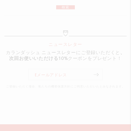
寸法：197 x 90 x 10 mm
検索
重量：70 g（商品を除く重量：11 g）
法的基準
スイス製、CEマーク、FSC™認証
ニュースレター
カランダッシュ ニュースレターにご登録いただくと
、
製品番号
次回お使いいただける10%
クーポンをプレゼント！
1285.804
ご登録いただく場合、私たちの機密保護方針にご同意いただいたとみなされます。