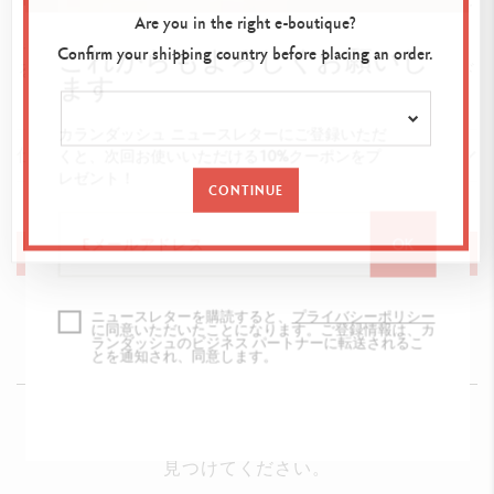
生み出すことができます。
Are you in the right e-boutique?
各箱の裏側にはQRコードが付いており、無料で印刷でき
これからもよろしくお願いし
Confirm your shipping country before placing an order.
るカワイイ塗り絵ページとステップバイステップ・ガイド
ます
へアクセスできます。
United States
カランダッシュ ニュースレターにご登録いただ
仕様
くと、次回お使いいただける
10%
クーポンをプ
レゼント！
CONTINUE
商品詳細
Kawaii テーマ「スイス・マウンテン」から着想を得た12色
OK
カートに追加
の水溶性色鉛筆
2.8mmの柔らかく丈夫な水溶性芯
ニュースレターを購読すると、
プライバシーポリシー
鮮やかで発色の良い色彩
に同意いただいたことになります。ご登録情報は、カ
ランダッシュのビジネス パートナーに転送されるこ
とを通知され、同意します。
六角形の軸
お取り扱い店舗を探す
パッケージ
お近くの店舗を探して、カランダッシュのアイテムを
カードボードボックス
見つけてください。