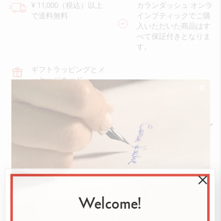
¥ 11,000（税込）以上
カランダッシュ オンラ
で送料無料
インブティックでご購
入いただいた商品はす
べて保証付きとなりま
す。
ギフトラッピングとメ
ッセージカード
【ブティック限定】日本発のKAWAIIトレンドをテーマにし
た画材セット
日本発の“KAWAII”トレンドから着想を得た、
きらめく色合いのフェルトペン/色鉛筆セット。
４つのテーマに沿った色合いで、それぞれの世界を表現し
ています。
Welcome!
使いやすく多用途な フィブラロ 水溶性フェルトペンと ス
イスカラー水溶性色鉛筆。
ドライで使えば繊細な線を、水彩で使えば柔らかな効果を