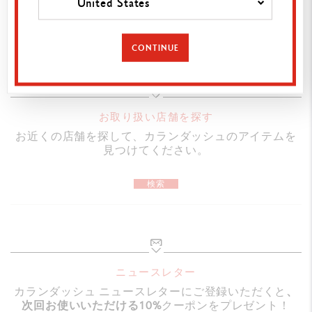
United States
極細のカザン リスの毛

カートに追加
豊富かつ柔軟で優れた毛先

直径：11mm×長さ：34mm

CONTINUE
木製の軸にクリアな塗装

（３
歳未満のお子様には適しません）
使用方法
品番
お取り扱い店舗を探す
115.107
お近くの店舗を探して、カランダッシュのアイテムを
見つけてください。
検索
ニュースレター
カランダッシュ ニュースレターにご登録いただくと
、
次回お使いいただける10%
クーポンをプレゼント！