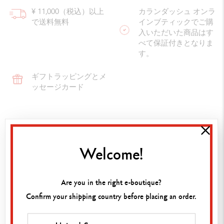
¥ 11,000（税込）以上
カランダッシュ オンラ
で送料無料
インブティックでご購
入いただいた商品はす
べて保証付きとなりま
す。
ギフトラッピングとメ
ッセージカード
水彩画の表現を広げる水彩筆
ラファエル水彩筆　4号は、水彩画を扱うプロフェッショナル
Welcome!
カランダッシュのアーティストやデモンストレーターによって
Are you in the right e-boutique?
仕様
Confirm your shipping country before placing an order.
水彩筆の詳細
水彩筆44
