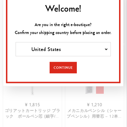
ローラーボール芯 ブラック
Welcome!
カスタマイズ可能
(F）
849™ ポップライン 蛍光イエ
ロー ボールペン、ケース付き
Are you in the right e-boutique?
Confirm your shipping country before placing an order.
カートへ入れる
カートへ入れる
United States
BEST-SELLER
BEST-SELLER
CONTINUE
¥ 1,815
¥ 1,210
ゴリアットカートリッジ ブラ
メカニカルペンシル（シャー
ック ボールペン芯 (細字/中
プペンシル）用替芯 – 12本入
字/太字）
り