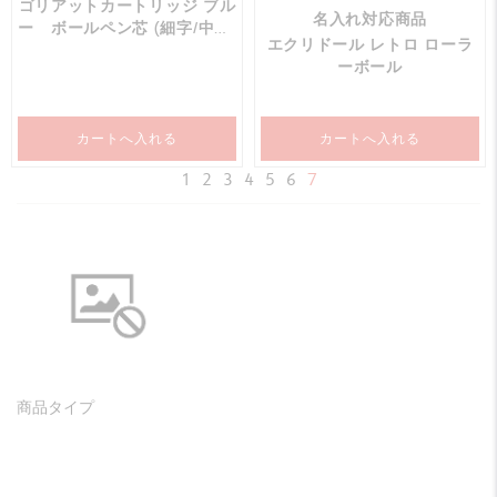
ゴリアットカートリッジ ブル
名入れ対応商品
ー ボールペン芯 (細字/中字/
エクリドール レトロ ローラ
太字）
ーボール
カートへ入れる
カートへ入れる
1
2
3
4
5
6
7
商品タイプ