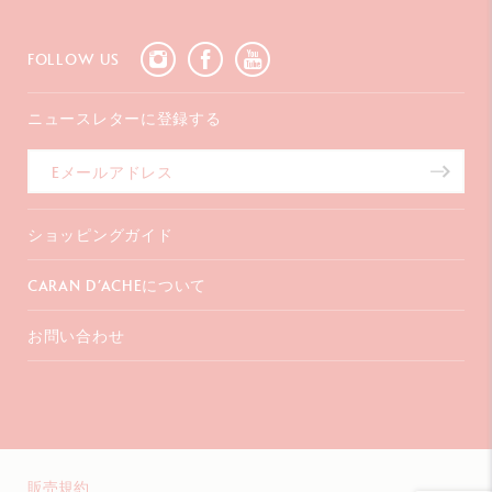
FOLLOW US
ニュースレターに登録する
ショッピングガイド
お支払いについて
CARAN D’ACHEについて
配送について
ギフトラッピング
よくあるご質問
お問い合わせ
コーポレートギフト
会社概要
保証延長
販売店を探す
〒107-0062
インスピレーション
東京都港区
特定商取引法に基づく表記
南青山2-6-18
渡邊ビル3F
+41 (0)848 558 558
販売規約