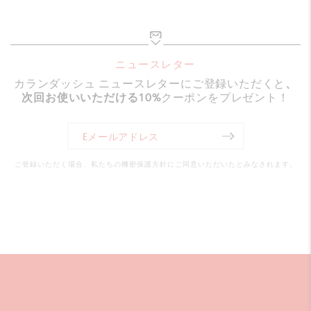
カランダッシュが誇る艶やかで鮮やかなカラーリング技術
が生かされているのが、レマン湖からインスピレーション
を得てデザインされたレマンコレクションです。
ニュースレター
カランダッシュ ニュースレターにご登録いただくと
、
レマン湖の澄んだ水のように爽快な色調のターコイズは、
次回お使いいただける10%
クーポンをプレゼント！
美しい夏のレマン湖を卓上に持ち込んだかのような豊かな
色合いが魅力です。鮮やかなラッカーとシルバープレート
＆ロジウムコートが品格と美しさをひきたてています。ペ
ご登録いただく場合、私たちの機密保護方針にご同意いただいたとみなされます。
ン先は18金ロジウムコートとなり、インクの充填は、吸入
式とカートリッジ式のどちらも使える両用式となっていま
す。レマン バイカラー ターコイズ 万年筆は、優れた精度
のメカニズムを搭載。0.7mmの高品質の芯と、ノックボタ
ンが滑らかな書き心地をお約束いたします。