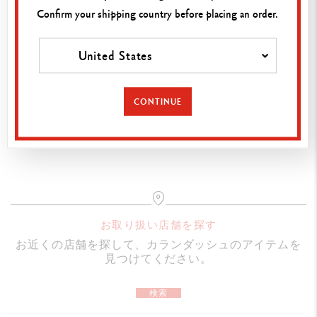
Confirm your shipping country before placing an order.
Stylo plume LÉMAN BICOLOR TURQUOISE argenté rhodié
United States
仕様
万年筆/M – 4799.171
CONTINUE
ペン先サイズ：B – .181/F – .161/BB – .191
カートに追加
ペン先：18金ロジウムコート
万年筆 – 両用式
キャップ：スクリュー式
リフィル：クロマティクス コレクション、カランダッシ
ュ インクカートリッジ
お取り扱い店舗を探す
国際永久保証
お近くの店舗を探して、カランダッシュのアイテムを
スイス製
見つけてください。
検索