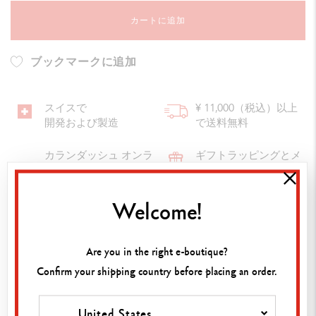
カートに追加
ブックマークに追加
スイスで
¥ 11,000（税込）以上
開発および製造
で送料無料
カランダッシュ オンラ
ギフトラッピングとメ
インブティックでご購
ッセージカード
入いただいた商品はす
べて保証付きとなりま
Welcome!
す。
Are you in the right e-boutique?
Confirm your shipping country before placing an order.
Stylo roller VARIUS CARBON argenté rhodié
United States
仕様