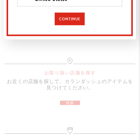
筆記具
CONTINUE
ローラ―ボール
カートに追加
136.3 mm（キャップクローズ時）
123.9 mm（キャップなし）
167.6 mm（キャップ尻軸へ装着時）
ボディ
お取り扱い店舗を探す
お近くの店舗を探して、カランダッシュのアイテムを
カーボンファイバーを撚りこんだボディ
見つけてください。
ロジウム＆シルバーコートのキャップ
カランダッシュのロゴマークを天冠に
検索
カートリッジ・リフィル
ローラ―ボール黒F（細字）芯付属