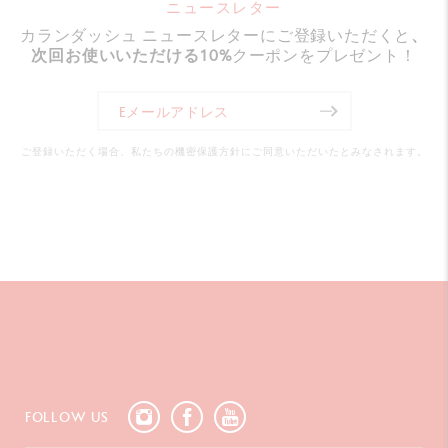
ニュースレター
カランダッシュ ニュースレターにご登録いただくと
、
次回お使いいただける10%
クーポンをプレゼント！
パッケージ
バリアスコレクションボックス
18.4 x 8 x 4 cm
ご登録いただく場合、私たちの機密保護方針にご同意いただいたとみなされます。
製造
スイスメイド
品番
4470.017
FOLLOW US