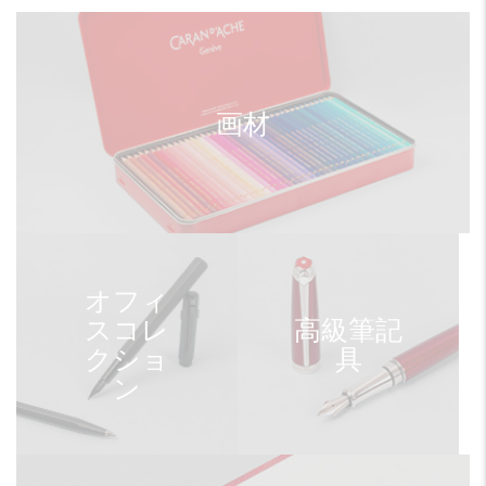
画材
オフィ
スコレ
高級筆記
クショ
具
ン