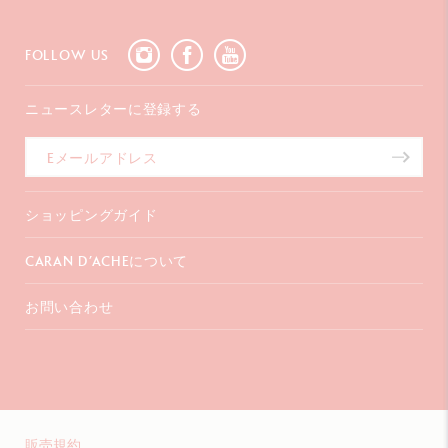
FOLLOW US
ニュースレターに登録する
ショッピングガイド
お支払いについて
CARAN D’ACHEについて
配送について
ギフトラッピング
よくあるご質問
お問い合わせ
コーポレートギフト
会社概要
保証延長
販売店を探す
〒107-0062
インスピレーション
東京都港区
特定商取引法に基づく表記
南青山2-6-18
渡邊ビル3F
+41 (0)848 558 558
販売規約