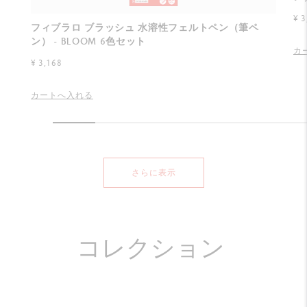
¥ 3
フィブラロ ブラッシュ 水溶性フェルトペン（筆ペ
ン） - BLOOM 6色セット
カ
¥ 3,168
カートへ入れる
さらに表示
コレクション