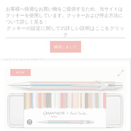
ギフトラッピング・メッセージカード無料
お客様へ快適なお買い物をご提供するため、当サイトは
クッキーを使用しています。クッキーおよび停止方法に
ついて詳しく見る：
クッキーの設定に関しての詳しい説明はここをクリッ
ク
オンラインブティック ホーム
筆記具
メカニカルペンシル
確認しました
849™ 特別版
【限定】849メカニカルペンシル0.5㎜ ポール・スミス
エディション5 シルバー
NEW