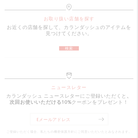
継ぐ六角形のアルミニウムボディ
ポール・スミスの象徴的なシグネチャーストライプをあし
お取り扱い店舗を探す
らったデザイン
お近くの店舗を探して、カランダッシュのアイテムを
8色のシグネチャーストライプパターンがエンボス加工さ
見つけてください。
れた、ラフな質感のシルバーメタルボディ
検索
4面にはブラックで「Paul Smith」のサイン入り
柔軟性のあるクリップと、ニッケルメッキ仕上げのスチー
ル製ノックボタン
替芯
ニュースレター
カランダッシュ ニュースレターにご登録いただくと
、
0.5mmのHBグラファイト芯3本入り
次回お使いいただける10%
クーポンをプレゼント！
消しゴム付き
詰め替え式メカニカルペンシル
ご登録いただく場合、私たちの機密保護方針にご同意いただいたとみなされます。
パッケージ