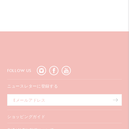
ブラックのカランダッシュ＋ポール・スミスのロゴが入っ
たシルバーのメタルケース
内蓋にはシグネチャーストライプがプリント、外側にもさ
りげないストライプのディテール
コレクションのビジュアルをあしらったスリーブ
製造
スイスメイド
FOLLOW US
品番
ニュースレターに登録する
MF0844.345
ショッピングガイド
お支払いについて