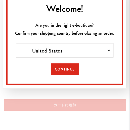
Welcome!
ポール・スミスのシグネチャーであるストライプをあしら
ったブラック/シルバーの849や、厳選された色彩のバイカ
ラー色鉛筆、ポール・スミスのスケッチをあしらったノー
Are you in the right e-boutique?
トブック。
Confirm your shipping country before placing an order.
そして今回初めて登場するエクリドールは、“シャドー・
ストライプ”のギロシェパターンとポール・スミスのサイ
United States
ンが彫刻されています。
両者ならではの個性的な美学が、エレガントで普遍的、そ
して現代的なコレクションに息を吹き込んでいます。
CONTINUE
仕様
筆記具タイプ
メカニカルペンシル0.5mm
カートに追加
製品詳細
鉛筆工場からスタートしたカランダッシュのルーツを受け