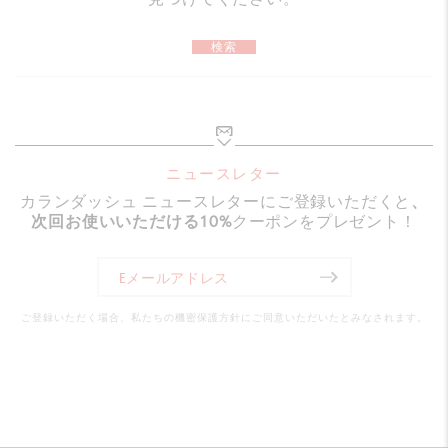
パッケージ
検索
カードボードボックス
寸法：197 x 65 x 15 mm
重量：60g（商品を除く重量：10g）
法的基準
ニュースレター
カランダッシュ ニュースレターにご登録いただくと
、
スイスメイド、CEマーク取得
次回お使いいただける10%
クーポンをプレゼント！
製品番号
185.804
ご登録いただく場合、私たちの機密保護方針にご同意いただいたとみなされます。