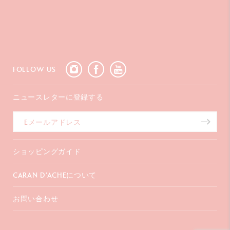
FOLLOW US
ニュースレターに登録する
ショッピングガイド
お支払いについて
CARAN D’ACHEについて
配送について
ギフトラッピング
よくあるご質問
お問い合わせ
コーポレートギフト
会社概要
保証延長
販売店を探す
〒107-0062
インスピレーション
東京都港区