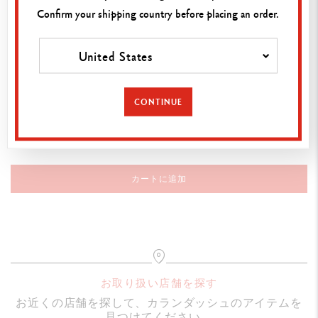
Confirm your shipping country before placing an order.
ドライで使えば繊細な線を、水彩で使えば柔らかな効果を
生み出すことができます。
各箱の裏側にはQRコードが付いており、無料で印刷でき
United States
るカワイイ塗り絵ページとステップバイステップ・ガイド
へアクセスできます。
CONTINUE
仕様
商品詳細
Kawaii テーマ「スイス・マウンテン」から着想を得た6色
カートに追加
のフェルトペン
水溶性フェルトペン
水彩としても使用可能。
ペン先太さ1.4mm
本体とキャップは、沿岸地域から回収された100%リサイ
お取り扱い店舗を探す
クルプラスチック（Tide Ocean）を使用。
お近くの店舗を探して、カランダッシュのアイテムを
見つけてください。