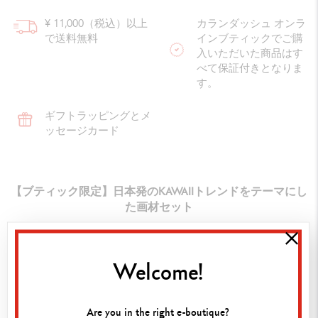
¥ 11,000（税込）以上
カランダッシュ オンラ
で送料無料
インブティックでご購
入いただいた商品はす
べて保証付きとなりま
す。
ギフトラッピングとメ
ッセージカード
【ブティック限定】日本発のKAWAIIトレンドをテーマにし
た画材セット
日本発の“KAWAII”トレンドから着想を得た、
きらめく色合いのフェルトペン/色鉛筆セット。
Welcome!
４つのテーマに沿った色合いで、それぞれの世界を表現し
ています。
使いやすく多用途な フィブラロ 水溶性フェルトペンと ス
Are you in the right e-boutique?
イスカラー水溶性色鉛筆。