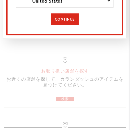
United States
仕様
セット内容
CONTINUE
フィブラロ ブラッシュ6色セット：テーマ「Bloom（ブル
カートに追加
ーム）」
強烈で輝きのある色使いが特徴の、大胆でエネルギッシュ
なフローラルカラーパレット
満開の花からインスピレーションを得た鮮やかな色合い
モダンなデイン、表現力豊かなイラスト、目を引く構図に
お取り扱い店舗を探す
最適
お近くの店舗を探して、カランダッシュのアイテムを
水溶性フェルトペン（ドライ／ウェット両用）
見つけてください。
柔軟性と耐久性に優れ、元の形状に戻るブラシチップ（線
検索
幅：0.5～5mm）
本体とキャップには、海岸地域で回収された「Tide Ocean
Plastic（タイド・オーシャン・プラスチック）」を100%使
用