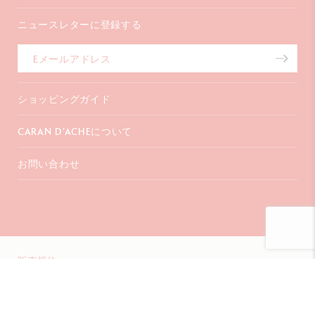
ニュースレターに登録する
ショッピングガイド
お支払いについて
CARAN D’ACHEについて
配送について
ギフトラッピング
よくあるご質問
お問い合わせ
コーポレートギフト
会社概要
保証延長
販売店を探す
〒107-0062
インスピレーション
東京都港区
特定商取引法に基づく表記
南青山2-6-18
渡邊ビル3F
+41 (0)848 558 558
販売規約
プライバシーポリシー
© Caran d'Ache 2026
お問合せ