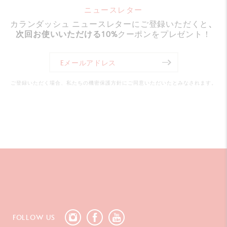
ニュースレター
カランダッシュ ニュースレターにご登録いただくと
、
用途・技法
次回お使いいただける10%
クーポンをプレゼント！
レタリング、クリエイティブ・カリグラフィー、マンガ、
スケッチ、ノート作り、水彩画風の表現などに最適
ご登録いただく場合、私たちの機密保護方針にご同意いただいたとみなされます。
パッケージ
ユーロハンガー対応の紙製ボックス
サイズ：197 x 65 x 15 mm
重量：60 g（製品本体を除く重量：10 g）
規格・認証
スイス製、CEマーク適合
製品番号
FOLLOW US
Ref. 186.806