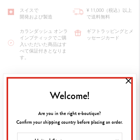
スイスで
¥ 11,000（税込）以上
開発および製造
で送料無料
カランダッシュ オンラ
ギフトラッピングとメ
インブティックでご購
ッセージカード
入いただいた商品はす
べて保証付きとなりま
す。
アートに最適なフェルトペン
高品質の水溶性フェルトペン フィブラロ ブラッシュか
Welcome!
ら、6色のテーマ別セット6種類：Manga Shojo, Pastel,
Portrait, Botanic, Marine, Bloomが登場。こまやかな線や文字
も書きやすい筆ペンタイプのフェルトペンで、アートの世
Are you in the right e-boutique?
界が広がります。テーマに沿ったカラーチャートで、フィ
Confirm your shipping country before placing an order.
ブラロブラッシュをはじめて使う方にもおすすめです。