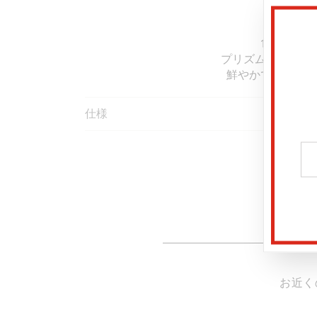
カラ
12色のカ
プリズムをイメー
鮮やかで心を揺さ
仕様
お近く