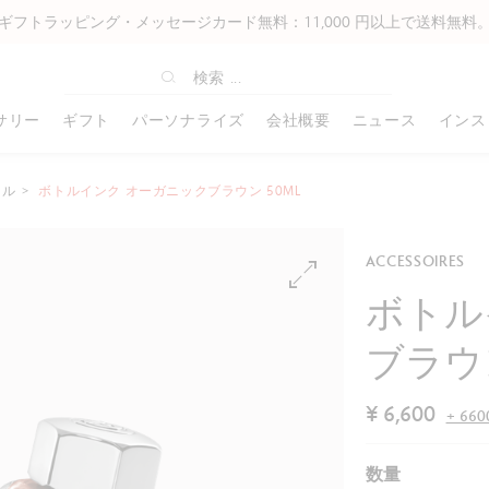
ギフトラッピング・メッセージカード無料：11,000 円以上で送料無料
サリー
ギフト
パーソナライズ
会社概要
ニュース
インス
ィル
ボトルインク オーガニックブラウン 50ML
オフィスライン
ギフトアイディア
アーティスト& プロフェッショナ
書き込み
ABOUT US
高級筆記具
コーポレートギフト
ホビーズ
その他の付属
ル
49 ボールペン
ベストセラー
カートリッジ
カランダッシュの歴史
エクリドール
コーポレートギフトについて
プリズマロ
革製品
ACCESSOIRES
ルミナンス6901®
849 ローラーボール ゲル
名入れ可能商品
インク
“スイスメイド”
レマン
パーソナライズ例
ネオカラー I
バッグ
ミュージアムアクアレル
ボトル
49 万年筆
クリスマスギフトのアイデア
メカニカルペン用替芯
工房
バリアス
クリスマスコレクション
ネオカラー II
すべて確認す
スプラカラーソフト
849 ノートブック
ギフトアイディア 女性
ペンシース・ペンケース
企業理念
リミテッドエディション
すべて確認する
ファンカラー
ブラウン
パブロ
49 特別版
ギフトアイディア 男性
ノートブック
パートナーシップ
特別版
フィブラロ
グラファイトライン
849 メカニカルペンシル
ギフトアイディア キッズ
名刺入れ
カランダッシュ・アンバサダー
すべて確認する
アクリリック
パステルペンシル
カランダッシュ+Me
ギフトアイディア アーティスト
ノート
すべて確認する
¥ 6,600
すべて確認す
+ 6
アート バイ カランダッシュ
ンダー
フィックスペンシル
ギフトボックス
すべて確認する
ネオパステル
すべて確認する
ワンダーフォレスト コレクション
数量
すべて確認する