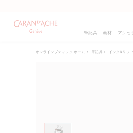
筆記具
画材
アクセ
オンラインブティック ホーム
筆記具
インク&リフ
商品タイプ
商品タイプ
カラー
万年筆
色鉛筆
メタルシャープナー
8
ローラーボール
グラファイト鉛筆
シャープナー
ボールペン
パステル
消しゴム
8
メカニカルペンシル
フェルトペン
ドローイングパッド
鉛筆
ペイント
塗り絵
8
インク&リフィル
ギフトボックス
筆・サッピツ
名入れ可能商品
すべて確認する
パレット&スプレー
ギフトセット
スケッチャー&ブレ
すべて確認する
.