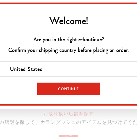
ンダッシュが画材で培ったノウハウや知識を生かして開発され
万年筆インクのクロマティクス コレクション。
Welcome!
ラーには、瑞々しい鮮やかさを生み出す最高級の染料が用いら
ジした独特のボトルは、ケースにセットすると最後の一滴まで
ぶるような色合いが、美しいペンのインスピレーションと個性
Are you in the right e-boutique?
Confirm your shipping country before placing an order.
インクボトル
United States
カートに追加
12色のカラーバリエーション

メタルのキャップ

内容量：50ml

CONTINUE
カランダッシュのロゴと色の名前が入ったインクボトル

ケース
2 つの部分に分かれており、ベースは台座として使用

お取り扱い店舗を探す
カランダッシュのロゴマークと同じ六角形

の店舗を探して、カランダッシュのアイテムを見つけてく
品番
8011.049
検索