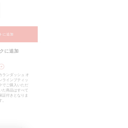
トに追加
クに追加
カランダッシュ オ
ンラインブティッ
クでご購入いただ
いた商品はすべて
保証付きとなりま
す。