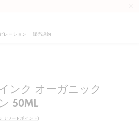
。
ピレーション
販売規約
品
インク オーガニック
る
 50ML
る
600 リワードポイント)