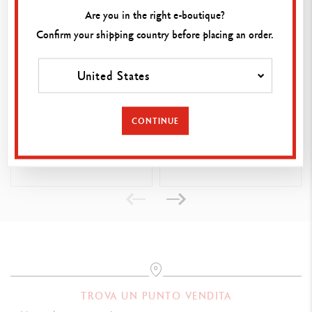
Are you in the right e-boutique?
Confirm your shipping country before placing an order.
United States
BLISTER CON 1 FULL
ACRYLIC 250 ML OCRA
CONTINUE
BLENDER E 1 CRAYON
BLENDER
5.60EUR
20.00EUR
TROVA UN PUNTO VENDITA