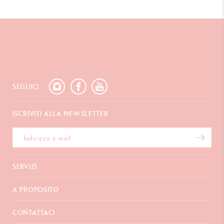
SEGUICI
ISCRIVITI ALLA NEWSLETTER
SERVIZI
E-Carta regalo
A PROPOSITO
Pagamento
Spedizione
Domande frequenti
CONTATTACI
Resi
La Maison