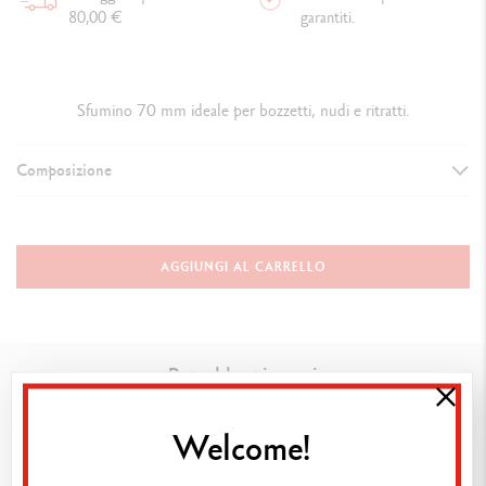
80,00 €
garantiti.
Sfumino 70 mm ideale per bozzetti, nudi e ritratti.
Composizione
DETTAGLI DEL SFUMINO
Sfumino 70 mm
AGGIUNGI AL CARRELLO
TECNICHE DI UTILIZZO
Ideale per bozzetti, nudi e ritratti
Potrebbe piacervi
RIFERIMENTO PRODOTTO
Welcome!
Rif. 177.304