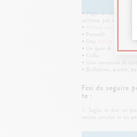
• Fogli di carta spess
cartone, più solido dell
•
Pittura acrilica Cara
• Pennelli
• Una
matita di grafite
• Un paio di forbici
• Colla
• Una cannuccia di car
• Brillantini, piume, p
Fasi da seguire p
te :
1. Taglia in due un pia
mezzo cerchio in un pez