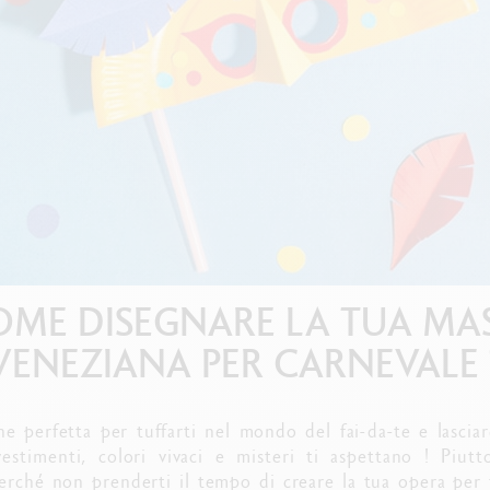
uarda tutto
Guarda tutto
ibralo™
Graphite Line
wisscolor
Technograph
uarda tutto
Guarda tutto
COME DISEGNARE LA TUA M
VENEZIANA PER CARNEVALE 
one perfetta per tuffarti nel mondo del fai-da-te e lasciare
avestimenti, colori vivaci e misteri ti aspettano ! Piut
erché non prenderti il tempo di creare la tua opera per f