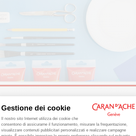
Welcome!
Gestione dei cookie
Piattaforma di Gestione del Consenso: 
Il nostro sito Internet utilizza dei cookie che
Are you in the right e-boutique?
consentono di assicurarne il funzionamento, misurare la frequentazione,
visualizzare contenuti pubblicitari personalizzati e realizzare campagne
Confirm your shipping country before placing an order.
mirate. È possibile impostare le proprie preferenze cliccando sul pulsante