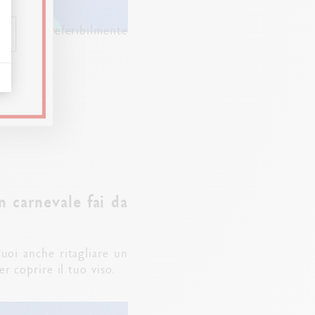
(scegli preferibilmente
n carnevale fai da
Puoi anche ritagliare un
r coprire il tuo viso.