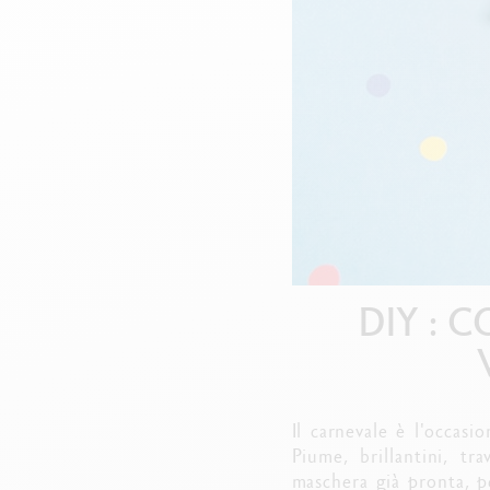
Scatola in metallo vuota
G
F
Guarda tutto
S
G
DIY : 
Il carnevale è l'occasi
Piume, brillantini, tr
maschera già pronta, p