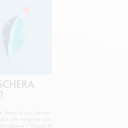
Creative Box
Set Creativo Oliver Jeffers
Set Botanico Julie Thomas
Set Lettering Rylsee
Valigetta da viaggio Swisscolor
Guarda tutto
ASCHERA
?
 libera la tua fantasia.
tosto che scegliere una
esteggiare ? Piacerà di