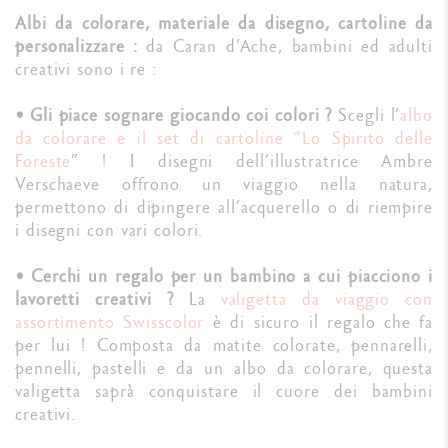
Albi da colorare, materiale da disegno, cartoline da
personalizzare :
da Caran d’Ache, bambini ed adulti
creativi sono i re :
• Gli piace sognare giocando coi colori ?
Scegli l’
albo
da colorare e il set di cartoline “Lo Spirito delle
Foreste
”
! I disegni dell’illustratrice Ambre
Verschaeve offrono un viaggio nella natura,
permettono di dipingere all’acquerello o di riempire
i disegni con vari colori.
•
Cerchi un regalo per un bambino a cui piacciono i
lavoretti creativi ?
La
valigetta da viaggio con
assortimento Swisscolor
è di sicuro il regalo che fa
per lui ! Composta da matite colorate, pennarelli,
pennelli, pastelli e da un albo da colorare, questa
valigetta saprà conquistare il cuore dei bambini
creativi.