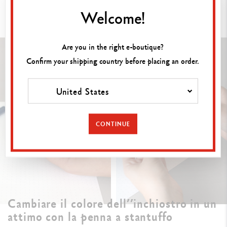
leggermente,
Welcome!
3. Aspetta che l’inchiostro fluisca nella penna.
Are you in the right e-boutique?
Confirm your shipping country before placing an order.
United States
CONTINUE
Cambiare il colore dell’’inchiostro in un
attimo con la penna a stantuffo