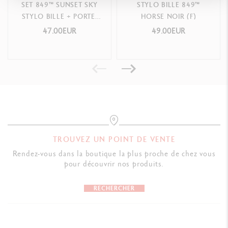
SET 849™ SUNSET SKY
STYLO BILLE 849™
STYLO BILLE + PORTE-
HORSE NOIR (F)
PACKAGING
MINE – ÉDITION
47.00EUR
49.00EUR
Boîte en carton rouge Caran d’Ache
SPÉCIALE
NORMES LÉGALES
Swiss Made
RÉFÉRENCE DU PRODUIT
Réf. 8490.470
TROUVEZ UN POINT DE VENTE
Rendez-vous dans la boutique la plus proche de chez vous
pour découvrir nos produits.
RECHERCHER