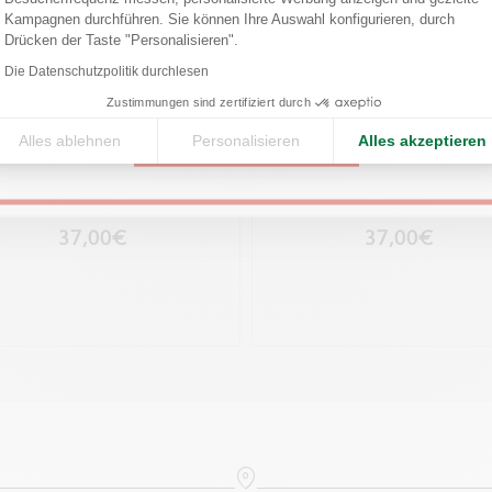
Confirm your shipping country before placing an order.
PRODUKTREFERENZ
Kampagnen durchführen. Sie können Ihre Auswahl konfigurieren, durch
Axeptio consent
Drücken der Taste "Personalisieren".
Ref. 8011.070
United States
Die Datenschutzpolitik durchlesen
Zustimmungen sind zertifiziert durch
Alles ablehnen
Personalisieren
Alles akzeptieren
CONTINUE
ENFASS CHROMATICS HYPNOTIC
TINTENFASS CHROMATICS DEL
TURQUOISE 50 ML
GREEN 50 ML
37,00€
37,00€