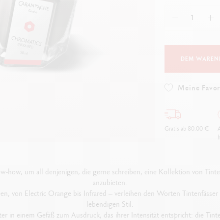
Alles ansehen
ibralo™
Graphite Line
wisscolor
Technograph
lles ansehen
Alles ansehen
DEM WAREN
Meine Favor
Gratis ab 80.00 €
A
h
-how, um all denjenigen, die gerne schreiben, eine Kollektion von Tinten
anzubieten.
en, von Electric Orange bis Infrared – verleihen den Worten Tintenfässe
lebendigen Stil.
er in einem Gefäß zum Ausdruck, das ihrer Intensität entspricht: die Tint