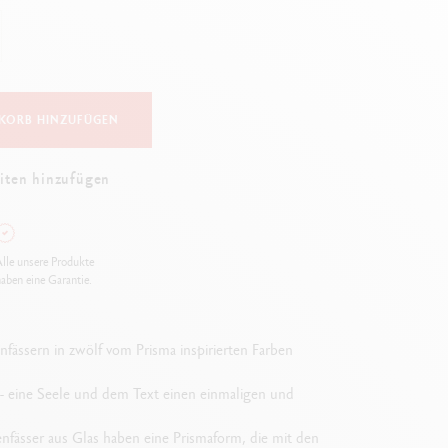
Creative Box
Kreativ-Set Oliver Jeffers
Botanisches-Set Julie Thomas
Lettering-Set Rylsee
Reise-Set SWISSCOLOR
KORB HINZUFÜGEN
Alles ansehen
iten hinzufügen
lle unsere Produkte
aben eine Garantie.
fässern in zwölf vom Prisma inspirierten Farben
r - eine Seele und dem Text einen einmaligen und
enfässer aus Glas haben eine Prismaform, die mit den