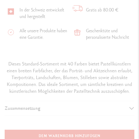
In der Schweiz entwickelt
Gratis ab 80.00 €
und hergestellt
Alle unsere Produkte haben
Geschenktüte und
eine Garantie.
personalisierte Nachricht
Dieses Standard-Sortiment mit 40 Farben bietet Pastellkünstlern
einen breiten Farbfächer, der das Porträt- und Aktzeichnen erlaubt,
Tierporträts, Landschaften, Blumen, Stilleben sowie abstrakte
Kompositionen. Das ideale Sortiment, um sämtliche kreativen und
künstlerischen Möglichkeiten der Pastelltechnik auszuschöpfen.
Zusammensetzung
DETAILS DER STIFTE
Erstklassiges, FSC™-zertifiziertes Zedernholz,
Spitzen am besten mit
DEM WARENKORB HINZUFÜGEN