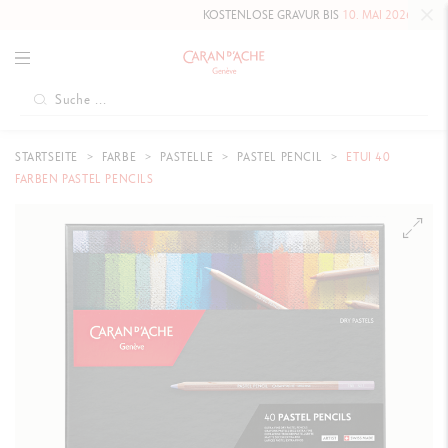
KOSTENLOSE GRAVUR BIS
10. MAI 2026
AUF DIE HAUT
STARTSEITE
FARBE
PASTELLE
PASTEL PENCIL
ETUI 40
FARBEN PASTEL PENCILS