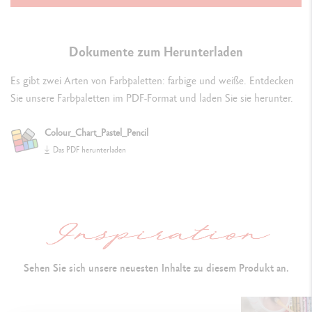
Cutter
A
bgerundete, hexagonale Stifte, matte Kapsel in Minenfarbe,
Dokumente zum Herunterladen
farblose Lackierung
Es gibt zwei Arten von Farbpaletten: farbige und weiße. Entdecken
Angabe der Farbnummer
Sie unsere Farbpaletten im PDF-Format und laden Sie sie herunter.
Colour_Chart_Pastel_Pencil
DETAILS DER MINE
Das PDF herunterladen
Cremige Applikation, die sich leicht verwischen lässt
Breite Mine (Durchmesser : 4,7 mm), widerstandsfähige Spitze
Reichhaltige Struktur,
die auf der Unterlage haftet
Außergewöhnliche Lichtbeständigkeit (Standard Blue Wool Scale)
Sehen Sie sich unsere neuesten Inhalte zu diesem Produkt an.
ANWENDUNGSTECHNIKEN