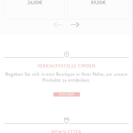
TOM SACHS –
JULIE THOMAS + 1
26,00€
89,00€
SONDEREDITION
ONLINE-KREATIVKURS
VERKAUFSSTELLE FINDEN
Begeben Sie sich in eine Boutique in Ihrer Nähe, um unsere
Produkte zu entdecken.
SUCHEN
NEWSLETTER