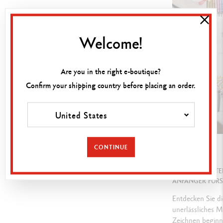
Farbstabil gegenüber Fixatif,
Hohe Pigmentkonzentration für
großzügige Wischtechnik
Welcome!
GESETZLICHE VORSCHRIFTEN
Are you in the right e-boutique?
Confirm your shipping country before placing an order.
Swiss Made, FSC™, ASTM D-4236
United States
PRODUKTREFERENZ
CONTINUE
Ref. 788.340
LEITFADEN
WELCHES MATER
ANFÄNGER FÜR
Entdecken Sie di
unerlässliches Ma
Zeichnen beginn