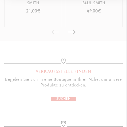
SMITH
PAUL SMITH
ANWENDUNGSTECHNIKEN
CHARTREUSE YELLOW &
21,00€
49,00€
Die 120 hochwertigen, linierten weißen Seiten bieten einen
ROSE PINK
SONDEREDITION
unvergleichlichen Schreibkomfort
GESETZLICHE VORSCHRIFTEN
FSC™, säurefrei
VERKAUFSSTELLE FINDEN
Begeben Sie sich in eine Boutique in Ihrer Nähe, um unsere
PRODUKTREFERENZ
Produkte zu entdecken.
Ref. 454.406
SUCHEN