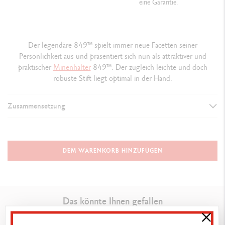
eine Garantie.
Der legendäre 849™ spielt immer neue Facetten seiner
Persönlichkeit aus und präsentiert sich nun als attraktiver und
praktischer
Minenhalter
849™. Der zugleich leichte und doch
robuste Stift liegt optimal in der Hand.
Zusammensetzung
AUSFÜHRUNG DES SCHREIBGERÄTS
Minenhalter
DEM WARENKORB HINZUFÜGEN
SCHAFT
Farbapplikation durch Lackieren
Das könnte Ihnen gefallen
Sechseckiger Schaft aus Aluminium
Flexibler Clip und Druckmechanismus