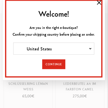
Abmessungen: 11,5 x 9,5 cm
Welcome!
Das könnte Ihnen gefallen
PACKAGING
In seiner Schachtel geliefert
Are you in the right e-boutique?
Confirm your shipping country before placing an order.
PRODUKTREFERENZ
United States
Ref. 5710.184
CONTINUE
SCHLÜSSELRING LÉMAN
LEDERBEUTEL A4 IM
WEISS
FARBTON CAMEL
65,00€
275,00€