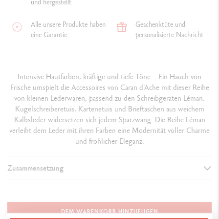
und hergestellt
Alle unsere Produkte haben
Geschenktüte und
eine Garantie.
personalisierte Nachricht
Intensive Hautfarben, kräftige und tiefe Töne… Ein Hauch von
Frische umspielt die Accessoires von Caran d'Ache mit dieser Reihe
von kleinen Lederwaren, passend zu den Schreibgeräten Léman.
Kugelschreiberetuis, Kartenetuis und Brieftaschen aus weichem
Kalbsleder widersetzen sich jedem Sparzwang. Die Reihe Léman
verleiht dem Leder mit ihren Farben eine Modernität voller Charme
und fröhlicher Eleganz.
Zusammensetzung
BANKNOTEN-ETUI
Material: Kalbsleder
DEM WARENKORB HINZUFÜGEN
Farbe: rot