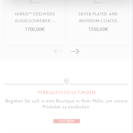
Mit allen Goliath-Tintenpatronen kompatibel
VARIUS™ EDELWEISS
SILVER-PLATED AND
KUGELSCHREIBER –
RHODIUM-COATED
VERPACKUNG
LIMITIERTE EDITION
VARIUS™ RAINBOW
1700,00€
1550,00€
Spezifisches Varius™-Etui. Hölzernes Etui, das den Stiftschaft zur
BALLPOINT PEN
LIMITIERTE EDITION
Geltung bringt
Masse: 19.5 x 9.7 x 6.5 cm
Gewicht: 0.700kg
GESETZLICHE VORSCHRIFTEN
Swiss Made
VERKAUFSSTELLE FINDEN
Begeben Sie sich in eine Boutique in Ihrer Nähe, um unsere
PRODUKTREFERENZ
Produkte zu entdecken.
Ref. 1658.481
SUCHEN