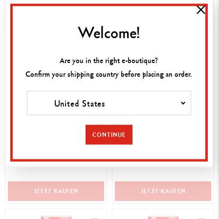
JETZT KAUFEN
JETZT KAUFEN
Welcome!
Are you in the right e-boutique?
Confirm your shipping country before placing an order.
United States
CONTINUE
TUBE 450 ML GOUACHE
TUBE 450 ML GOUACHE
STUDIO OCKER
STUDIO ORANGE
19.00 €
19.00 €
JETZT KAUFEN
JETZT KAUFEN