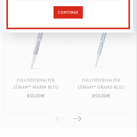
Das könnte Ihnen gefallen
Schaft und Kappe mit blauem Transparentlack und Guillochierung
CONTINUE
mit Wellenmotiv
Mit dem Logo Caran d’Ache und Swiss Made gravierter Ring
FEDERSPITZE
Schreibfeder aus Gold (18 Karat) mit Rhodiumüberzug
In 4 Breiten (EF, F, M, B) erhältlich
FÜLLFEDERHALTER
FÜLLFEDERHALTER
CLIP, KNOPF
LÉMAN™ MARIN BLEU
LÉMAN™ GRAND BLEU
Clip und Knopf sind versilbert und rhodiniert
850,00€
850,00€
Knopf mit Caran d’Ache-Emblem (blau lackiertes Sechseck)
PATRONEN UND NACHFÜLLUNGEN
Ausgestattet mit einer Kolbenpumpe und 2 idyllischen blauen