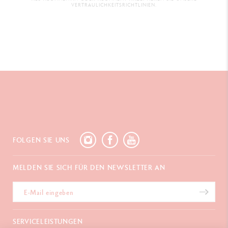
Breiten M: Ref. 4791.168
VERTRAULICHKEITSRICHTLINIEN.
Breiten B: Ref. 4791.178
FOLGEN SIE UNS
MELDEN SIE SICH FÜR DEN NEWSLETTER AN
SERVICELEISTUNGEN