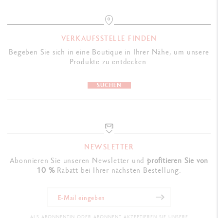
Kartuschen
Kompatibel mit allen Chromatics-Nachfüllungen
VERKAUFSSTELLE FINDEN
VERPACKUNG
Begeben Sie sich in eine Boutique in Ihrer Nähe, um unsere
Standardetui
Produkte zu entdecken.
Maße: 18.4 x 8 x 4 cm
SUCHEN
Gewicht: 242 g
Garantie, Gebrauchsanleitung von Caran d'Ache und Tintenpatronen
GESETZLICHE VORSCHRIFTEN
Swiss Made
NEWSLETTER
Abonnieren Sie unseren Newsletter und
profitieren Sie von
10 %
Rabatt bei Ihrer nächsten Bestellung.
PRODUKTREFERENZ
Breiten EF: Ref. 4791.148
Breiten F: Ref. 4791.158
ALS ABONNENTIN ODER ABONNENT AKZEPTIEREN SIE UNSERE