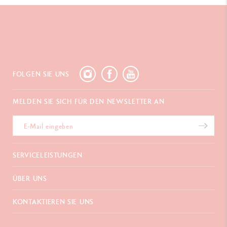
FOLGEN SIE UNS
MELDEN SIE SICH FÜR DEN NEWSLETTER AN
SERVICELEISTUNGEN
E-Geschenkgutschein
ÜBER UNS
Zahlungen
Versand und Lieferung
Häufig gestellte Fragen
KONTAKTIEREN SIE UNS
Retouren
La Maison
Geschenkverpackung
Verkaufsstellen
Chemin du Foron 19
Werbegeschenke