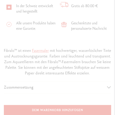
In der Schweiz entwickelt
Gratis ab 80.00 €
und hergestellt
Alle unsere Produkte haben
Geschenktüte und
eine Garantie.
personalisierte Nachricht
Fibralo™ ist einen
Fasermaler
mit hochwertiger, wasserlöslicher Tinte
und Austrocknungsgarantie. Farben sind leuchtend und transparent.
Zum Aquarellieren mit den Fibralo™-Fasermalern brauchen Sie keine
Palette. Sie können mit der angefeuchteten Stiftspitze auf weissem
Papier direkt interessante Effekte erzielen.
Zusammensetzung
DETAILS DER FASERMALER
Wasservermalbare Fasermaler
DEM WARENKORB HINZUFÜGEN
Hochwertige Tinte auf Wasserbasis, die sich nicht durch das Papier