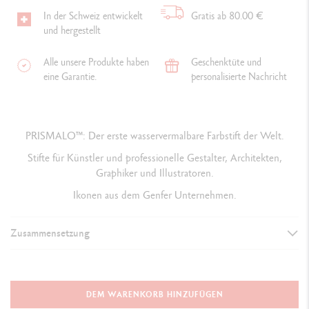
In der Schweiz entwickelt
Gratis ab 80.00 €
und hergestellt
Alle unsere Produkte haben
Geschenktüte und
eine Garantie.
personalisierte Nachricht
PRISMALO™: Der erste wasservermalbare Farbstift der Welt
.
Stifte für Künstler und professionelle Gestalter, Architekten,
Graphiker und Illustratoren.
Ikonen aus dem Genfer Unternehmen.
Zusammensetzung
DETAILS DER STIFTE
Erstklassiges, FSC™-zertifiziertes Zedernholz
DEM WARENKORB HINZUFÜGEN