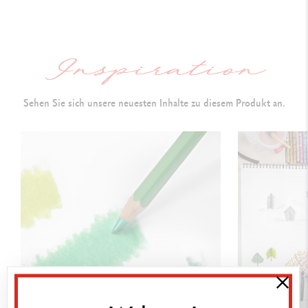
Hexagonale Form,
Weiss glänzende Kapsel
Farbnummer
DETAILS DER MINE
Sehen Sie sich unsere neuesten Inhalte zu diesem Produkt an.
Wasservermalbare, feine und harte Mine, ausgezeichnete
Bruchfestigkeit
Durchmesser: 2.95 mm
ermöglicht eine klare und präzise
Strichführung
Ausserordentliche Lichtbeständigkeit
Hohe Pigmentkonzentration
ANWENDUNGSTECHNIKEN