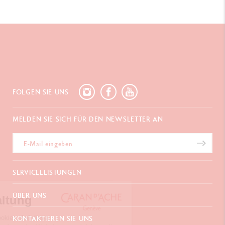
FOLGEN SIE UNS
MELDEN SIE SICH FÜR DEN NEWSLETTER AN
SERVICELEISTUNGEN
E-Geschenkgutschein
ÜBER UNS
Cookies-Verwaltung
Zahlungen
Versand und Lieferung
Häufig gestellte Fragen
Unser Website verwendet Cookies. Auf dieser
KONTAKTIEREN SIE UNS
Retouren
La Maison