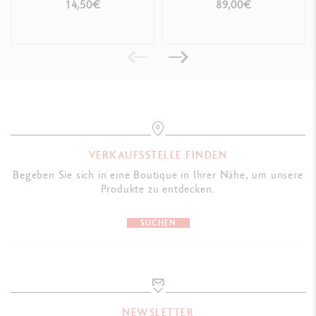
FORÊTS
JULIE THOMAS + 1
14,50€
89,00€
ONLINE-KREATIVKURS
VERKAUFSSTELLE FINDEN
Begeben Sie sich in eine Boutique in Ihrer Nähe, um unsere
Produkte zu entdecken.
SUCHEN
NEWSLETTER