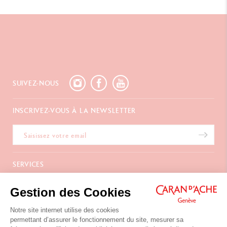
Swiss Made
RÉFÉRENCE DU PRODUIT
Réf. 5072.053
SUIVEZ-NOUS
INSCRIVEZ-VOUS À LA NEWSLETTER
SERVICES
E-Carte Cadeau
A PROPOS
Gestion des Cookies
Paiements
Livraison
FAQ
Notre site internet utilise des cookies
NOUS CONTACTER
Retours
La Maison
permettant d’assurer le fonctionnement du site, mesurer sa
Emballages Cadeaux