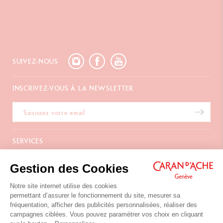
SUIVEZ-NOUS
INSCRIVEZ-VOUS À LA NEWSLETTER
SERVICES
E-Carte Cadeau
A PROPOS
Gestion des Cookies
Paiements
Livraison
FAQ
Notre site internet utilise des cookies
NOUS CONTACTER
Retours
La Maison
permettant d’assurer le fonctionnement du site, mesurer sa
Emballages Cadeaux
Points de vente
fréquentation, afficher des publicités personnalisées, réaliser des
Chemin du Foron 19
Cadeaux d'affaires
Inspiration
campagnes ciblées. Vous pouvez paramétrer vos choix en cliquant
Po Box 332
Extension de garantie
Carrières