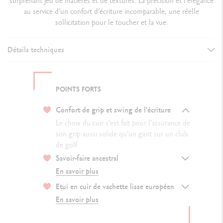
surprenant jeu de matières et de textures. La précision et l’élégance
au service d’un confort d’écriture incomparable, une réelle
sollicitation pour le toucher et la vue.
Détails techniques
Plongez dans l’univers du Varius
™
Trophy et découvrez-le sous ses
moindres coutures via notre brochure interactive
POINTS FORTS
Confort de grip et swing de l'écriture
VERSION D'INSTRUMENT D'ÉCRITURE
Le choix du cuir s'est fait pour l'assurance de
Stylo Roller
son grip aussi solide qu'un gant sur un club
de golf.
Savoir-faire ancestral
CORPS DU STYLO
En savoir plus
Corps en laiton recouvert d’un cuir bleu nuit perforé soigneusement
Etui en cuir de vachette lisse européen
confectionné,
En savoir plus
orné d'une fine couture bleue ton sur ton faite à la main.
Cuir de veau européen de haute qualité avec tannage minéral d'Italie