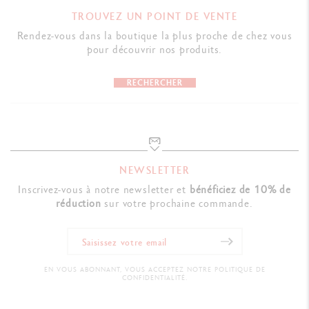
TROUVEZ UN POINT DE VENTE
RÉFÉRENCE DU PRODUIT
Rendez-vous dans la boutique la plus proche de chez vous
Réf. UV846.009
pour découvrir nos produits.
RECHERCHER
NEWSLETTER
Inscrivez-vous à notre newsletter et
bénéficiez de 10% de
réduction
sur votre prochaine commande.
EN VOUS ABONNANT, VOUS ACCEPTEZ NOTRE POLITIQUE DE
CONFIDENTIALITÉ.