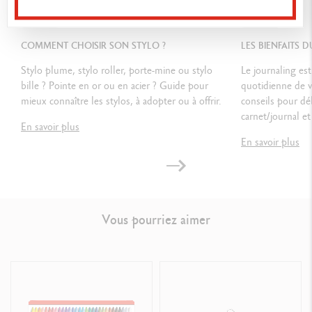
Isotype Caran d’Ache sur les côtés du couvercle
GUIDE
GUIDE
COMMENT CHOISIR SON STYLO ?
NORMES LÉGALES
LES BIENFAITS 
Swiss Made
Stylo plume, stylo roller, porte-mine ou stylo
Le journaling est
bille ? Pointe en or ou en acier ? Guide pour
quotidienne de 
mieux connaître les stylos, à adopter ou à offrir.
conseils pour déb
RÉFÉRENCE DU PRODUIT
carnet/journal et 
En savoir plus
Réf.
840.090
En savoir plus
Vous pourriez aimer