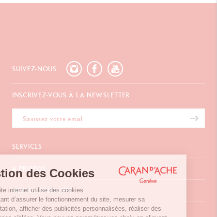
SUIVEZ-NOUS
INSCRIVEZ-VOUS À LA NEWSLETTER
SERVICES
E-Carte Cadeau
A PROPOS
Gestion des Cookies
Paiements
Livraison
FAQ
Notre site internet utilise des cookies
NOUS CONTACTER
Retours
La Maison
permettant d’assurer le fonctionnement du site, mesurer sa
Emballages Cadeaux
Points de vente
fréquentation, afficher des publicités personnalisées, réaliser des
Chemin du Foron 19
Cadeaux d'affaires
Inspiration