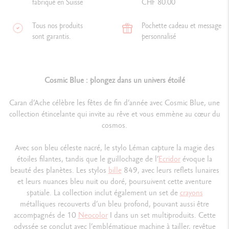
fabriqué en Suisse
CHF 80.00
Tous nos produits
Pochette cadeau et message
sont garantis.
personnalisé
Cosmic Blue : plongez dans un univers étoilé
Caran d’Ache célèbre les fêtes de fin d’année avec Cosmic Blue, une
collection étincelante qui invite au rêve et vous emmène au cœur du
cosmos.
Avec son bleu céleste nacré, le stylo Léman capture la magie des
étoiles filantes, tandis que le guillochage de l’
Ecridor
évoque la
beauté des planètes. Les stylos
bille
849, avec leurs reflets lunaires
et leurs nuances bleu nuit ou doré, poursuivent cette aventure
spatiale. La collection inclut également un set de
crayons
métalliques recouverts d’un bleu profond, pouvant aussi être
accompagnés de 10
Neocolor
I dans un set multiproduits. Cette
odyssée se conclut avec l’emblématique machine à tailler, revêtue