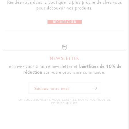
Rendez-vous dans la boutique la plus proche de chez vous
Fourreau assorti
pour découvrir nos produits.
QR code relié à la garantie et au mode d’emploi
RECHERCHER
Dimensions : 18.5 x 10.1 x 3.5 cm
Poids : 232 g (185 g hors produit)
NORMES LÉGALES
Swiss Made
NEWSLETTER
Inscrivez-vous à notre newsletter et
bénéficiez de 10% de
réduction
sur votre prochaine commande.
RÉFÉRENCE DU PRODUIT
Réf. CC4789.024
EN VOUS ABONNANT, VOUS ACCEPTEZ NOTRE POLITIQUE DE
CONFIDENTIALITÉ.