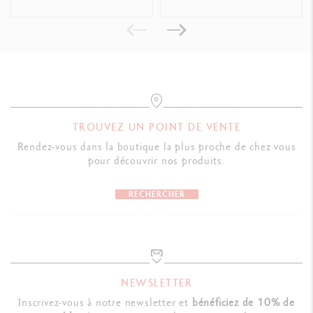
PACKAGING
Écrin standard
Dimensions : 18.4 x 8 x 4 cm
Poids : 0.252 kg
TROUVEZ UN POINT DE VENTE
Garantie & Mode d'emploi inclus dans l'écrin
Rendez-vous dans la boutique la plus proche de chez vous
pour découvrir nos produits.
NORMES LÉGALES
Swiss Made
RECHERCHER
RÉFÉRENCE DU PRODUIT
Réf.
4789.289
NEWSLETTER
Inscrivez-vous à notre newsletter et
bénéficiez de 10% de