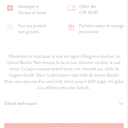
Développé et
Offert dès
fabriqué en Suisse
CHF 80.00
Tous nos produits
Pochette cadeau et message
sont garantis.
personnalisé
Mystérieux et mystique, le noir est signe d’élégance absolue. Le
Léman Bicolor Noir évoque le lac et son costume sombre, la nuit
venue. La laque soyeuse prend toute son intensité aux côtés de
l’argent rhodié. Dans la déclinaison stylo bille du Léman Bicolor
Noir, vous pourrez d’un seul trait, écrire jusqu'à 600 pages A4 grâce
à la célèbre cartouche Goliath.
Détails techniques
VERSION D'INSTRUMENT D'ÉCRITURE
Stylo Bille