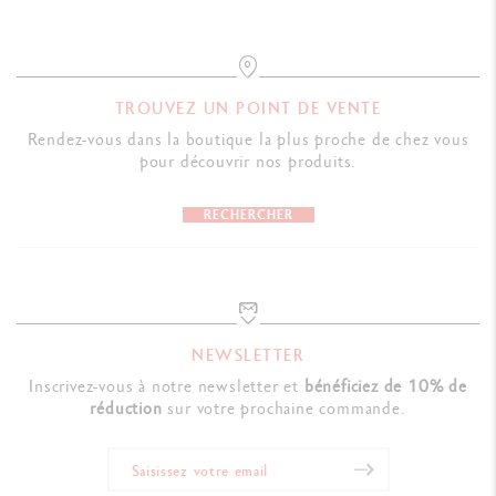
NORMES LÉGALES
Swiss Made
TROUVEZ UN POINT DE VENTE
Rendez-vous dans la boutique la plus proche de chez vous
RÉFÉRENCE DU PRODUIT
pour découvrir nos produits.
Réf. NF0849.525
RECHERCHER
NEWSLETTER
Inscrivez-vous à notre newsletter et
bénéficiez de 10% de
réduction
sur votre prochaine commande.