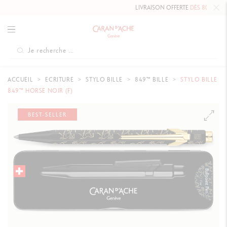
LIVRAISON OFFERTE
DÈS 80 CHF.
ACCUEIL
ECRITURE
STYLO BILLE
849™ BILLE
STYLO BILLE
849™ HORSE NOIR (F)
BEST-SELLER