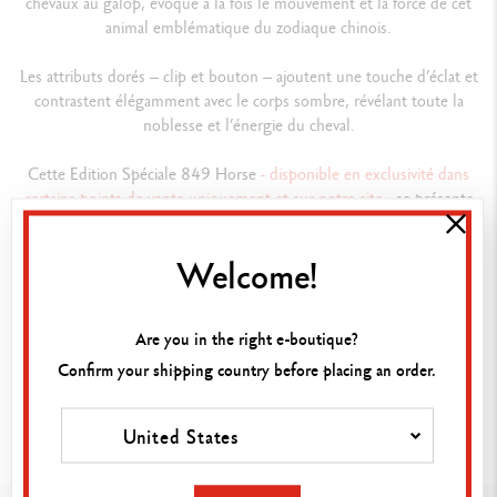
chevaux au galop, évoque à la fois le mouvement et la force de cet
animal emblématique du zodiaque chinois.
Les attributs dorés – clip et bouton – ajoutent une touche d’éclat et
contrastent élégamment avec le corps sombre, révélant toute la
noblesse et l’énergie du cheval.
Cette Edition Spéciale 849 Horse
- disponible en exclusivité dans
certains points de vente uniquement et sur notre site -
se présente
comme un cadeau d’exception, où chaque détail saura ravir les
aficionados de design.
Welcome!
Détails techniques
Are you in the right e-boutique?
VERSION D'INSTRUMENT D'ÉCRITURE
Confirm your shipping country before placing an order.
Stylo bille
AJOUTER AU PANIER
United States
DÉTAILS DU PRODUIT
Corps hexagonal en aluminium, léger et résistant