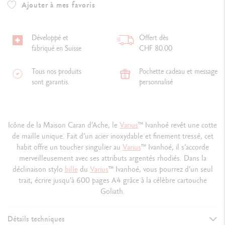
Ajouter à mes favoris
Développé et
Offert dès
fabriqué en Suisse
CHF 80.00
Tous nos produits
Pochette cadeau et message
sont garantis.
personnalisé
Icône de la Maison Caran d’Ache, le
Varius
™ Ivanhoé revêt une cotte
de maille unique. Fait d’un acier inoxydable et finement tressé, cet
habit offre un toucher singulier au
Varius
™ Ivanhoé, il s’accorde
merveilleusement avec ses attributs argentés rhodiés. Dans la
déclinaison stylo
bille
du
Varius
™ Ivanhoé, vous pourrez d’un seul
trait, écrire jusqu'à 600 pages A4 grâce à la célèbre cartouche
Goliath.
Détails techniques