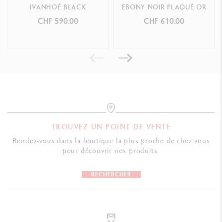
CARTOUCHES ET RECHARGES
IVANHOÉ BLACK
EBONY NOIR PLAQUÉ OR
CHF 590.00
CHF 610.00
Équipé de la cartouche géante Goliath médium noire
Compatible avec toutes les cartouches Goliath
PACKAGING
Écrin spécifique Varius™
Dimensions : 19.5 x 9.7 x 6.5 cm
TROUVEZ UN POINT DE VENTE
Poids : 0.700 kg
Rendez-vous dans la boutique la plus proche de chez vous
pour découvrir nos produits.
Garantie internationale à vie & Mode d'emploi inclus dans l'écrin
RECHERCHER
NORMES LÉGALES
Swiss Made