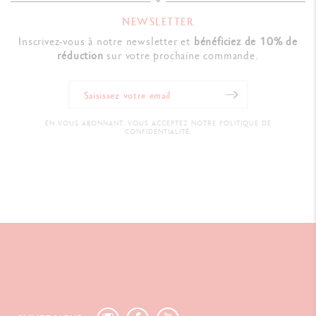
NEWSLETTER
Inscrivez-vous à notre newsletter et
bénéficiez de 10% de
RÉFÉRENCE DU PRODUIT
réduction
sur votre prochaine commande.
Réf. 4480.014
EN VOUS ABONNANT, VOUS ACCEPTEZ NOTRE POLITIQUE DE
CONFIDENTIALITÉ.